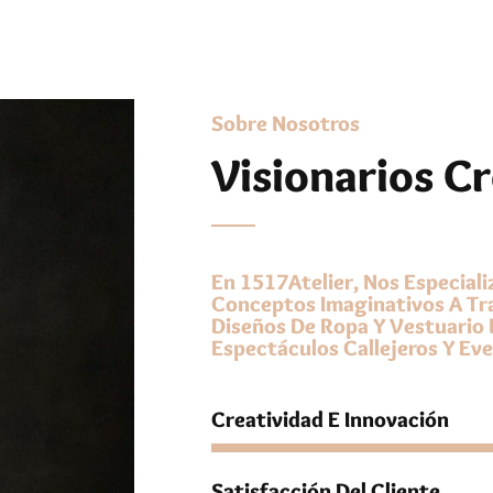
Sobre Nosotros
Visionarios C
En 1517Atelier, Nos Especial
Conceptos Imaginativos A Tr
Diseños De Ropa Y Vestuario 
Espectáculos Callejeros Y Eve
Creatividad E Innovación
Satisfacción Del Cliente