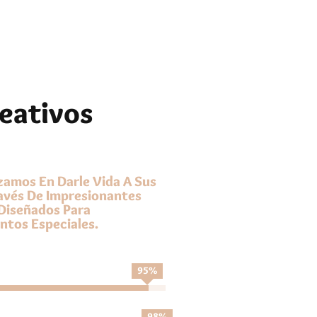
reativos
izamos En Darle Vida A Sus
avés De Impresionantes
Diseñados Para
ntos Especiales.
95
%
98
%