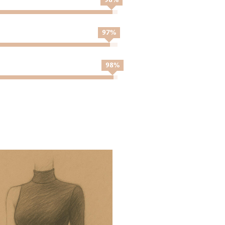
97
%
100
%