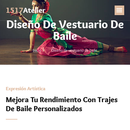
Diseño De Vestuario De
1517
Atelier
Baile
Diseño De Vestuario De
Baile
Inicio
Diseño de vestuario de baile
Expresión Artística
Mejora Tu Rendimiento Con Trajes
De Baile Personalizados