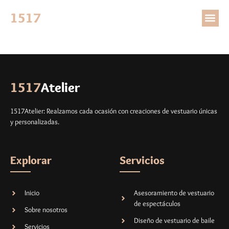
Categoría:
Sin
1517
Atelier
Categoría
1517
Atelier
1517Atelier: Realzamos cada ocasión con creaciones de vestuario únicas
y personalizadas.
Explorar
Servicios
Inicio
Asesoramiento de vestuario
de espectáculos
Sobre nosotros
Diseño de vestuario de baile
Servicios